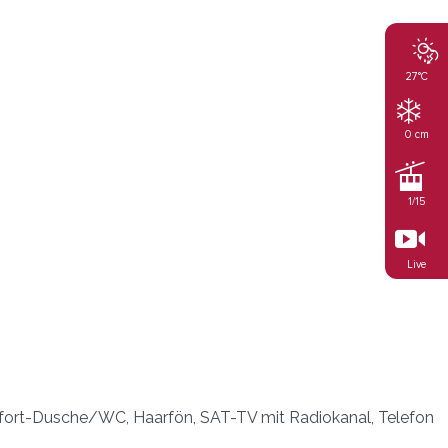
27°C
0 cm
1/15
Live
fort-Dusche/WC, Haarfön, SAT-TV mit Radiokanal, Telefon